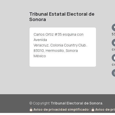
Tribunal Estatal Electoral de
Sonora
5
Carlos Ortiz #35 esquina con
Avenida
Veracruz, Colonia Country Club.
c
83010, Hermosillo, Sonora
México
c
© Copyright
Tribunal Electoral de Sonora
.
Aviso de privacidad simplificado
|
Aviso de pr