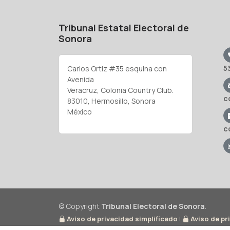
Tribunal Estatal Electoral de
Sonora
5
Carlos Ortiz #35 esquina con
Avenida
Veracruz, Colonia Country Club.
c
83010, Hermosillo, Sonora
México
c
© Copyright
Tribunal Electoral de Sonora
.
Aviso de privacidad simplificado
|
Aviso de pr