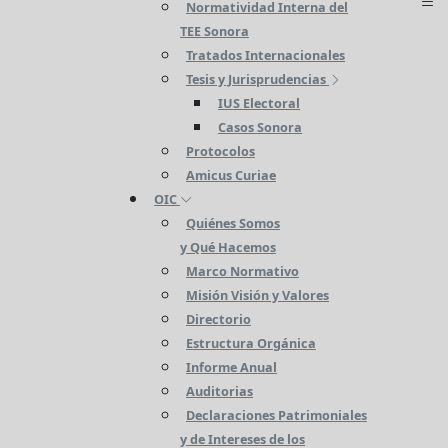
Normatividad Interna del
TEE Sonora
Tratados Internacionales
Tesis y Jurisprudencias
IUS Electoral
Casos Sonora
Protocolos
Amicus Curiae
OIC
Quiénes Somos
y Qué Hacemos
Marco Normativo
Misión Visión y Valores
Directorio
Estructura Orgánica
Informe Anual
Auditorias
Declaraciones Patrimoniales
y de Intereses de los