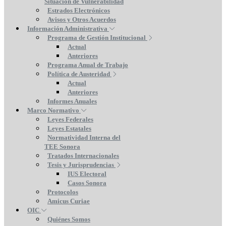
Situación de Vulnerabilidad
Estrados Electrónicos
Avisos y Otros Acuerdos
Información Administrativa
Programa de Gestión Institucional
Actual
Anteriores
Programa Anual de Trabajo
Política de Austeridad
Actual
Anteriores
Informes Anuales
Marco Normativo
Leyes Federales
Leyes Estatales
Normatividad Interna del
TEE Sonora
Tratados Internacionales
Tesis y Jurisprudencias
IUS Electoral
Casos Sonora
Protocolos
Amicus Curiae
OIC
Quiénes Somos