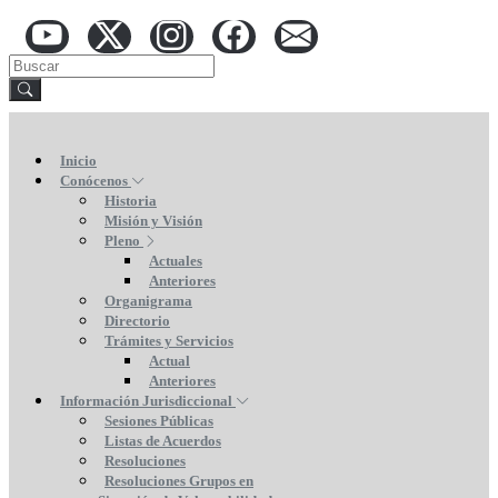
Inicio
Conócenos
Historia
Misión y Visión
Pleno
Actuales
Anteriores
Organigrama
Directorio
Trámites y Servicios
Actual
Anteriores
Información Jurisdiccional
Sesiones Públicas
Listas de Acuerdos
Resoluciones
Resoluciones Grupos en