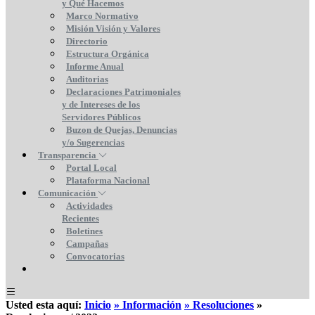
y Qué Hacemos
Marco Normativo
Misión Visión y Valores
Directorio
Estructura Orgánica
Informe Anual
Auditorias
Declaraciones Patrimoniales
y de Intereses de los
Servidores Públicos
Buzon de Quejas, Denuncias
y/o Sugerencias
Transparencia
Portal Local
Plataforma Nacional
Comunicación
Actividades
Recientes
Boletines
Campañas
Convocatorias
Usted esta aquí:
Inicio
» Información
» Resoluciones
»