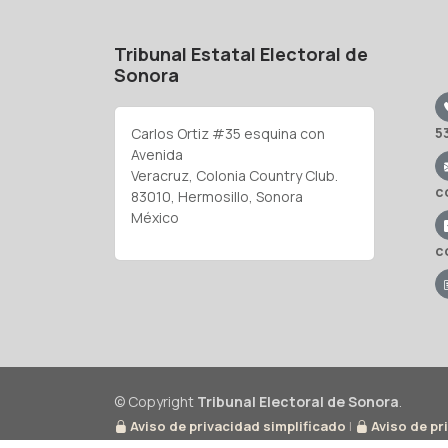
Tribunal Estatal Electoral de
Sonora
5
Carlos Ortiz #35 esquina con
Avenida
Veracruz, Colonia Country Club.
c
83010, Hermosillo, Sonora
México
c
© Copyright
Tribunal Electoral de Sonora
.
Aviso de privacidad simplificado
|
Aviso de pr