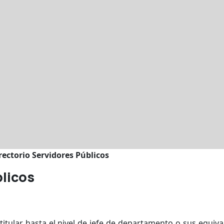
rectorio Servidores Públicos
blicos
titular hasta el nivel de jefe de departamento o sus equiva