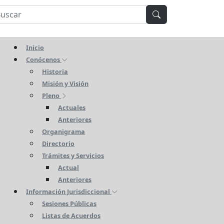
Inicio
Conócenos
Historia
Misión y Visión
Pleno
Actuales
Anteriores
Organigrama
Directorio
Trámites y Servicios
Actual
Anteriores
Información Jurisdiccional
Sesiones Públicas
Listas de Acuerdos