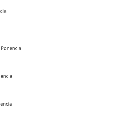
cia
a Ponencia
encia
nencia