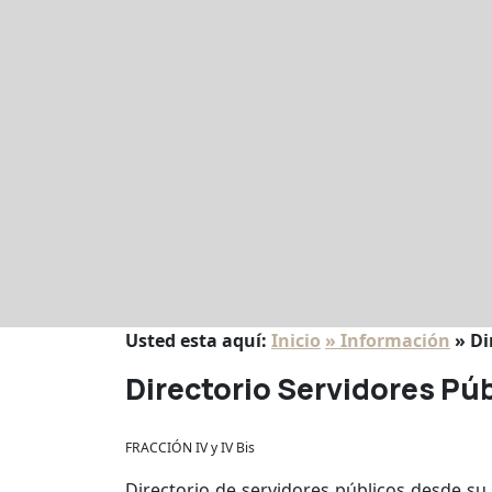
Usted esta aquí:
Inicio
» Información
» Di
Directorio Servidores Pú
FRACCIÓN IV y IV Bis
Directorio de servidores públicos desde su 