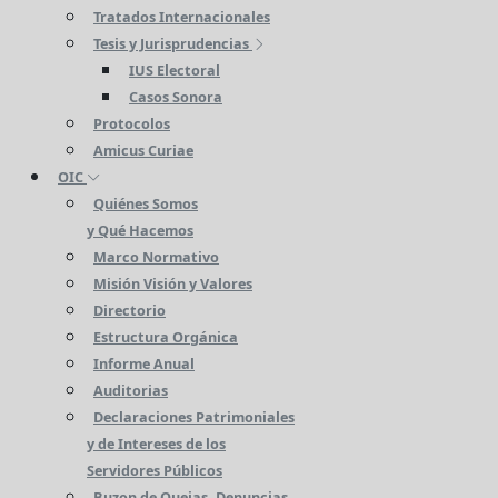
Tratados Internacionales
Tesis y Jurisprudencias
IUS Electoral
Casos Sonora
Protocolos
Amicus Curiae
OIC
Quiénes Somos
y Qué Hacemos
Marco Normativo
Misión Visión y Valores
Directorio
Estructura Orgánica
Informe Anual
Auditorias
Declaraciones Patrimoniales
y de Intereses de los
Servidores Públicos
Buzon de Quejas, Denuncias