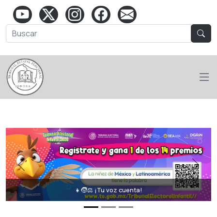
Previous
Next
👧🧒⚖️ ¡Tu voz cuenta!